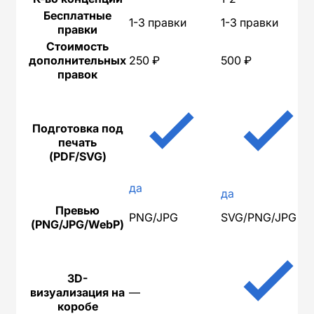
Бесплатные
1-3 правки
1-3 правки
правки
Стоимость
дополнительных
250 ₽
500 ₽
правок
Подготовка под
печать
(PDF/SVG)
да
да
Превью
PNG/JPG
SVG/PNG/JPG
(PNG/JPG/WebP)
3D-
визуализация на
—
коробе