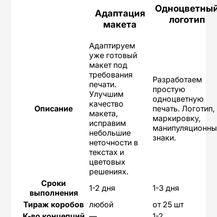
Одноцветны
Адаптация
логотип
макета
Адаптируем
уже готовый
макет под
требования
Разработаем
печати.
простую
Улучшим
одноцветную
качество
Описание
печать. Логотип,
макета,
маркировку,
исправим
манипуляционны
небольшие
знаки.
неточности в
текстах и
цветовых
решениях.
Сроки
1-2 дня
1-3 дня
выполнения
Тираж коробов
любой
от 25 шт
К-во концепций
—
1-2