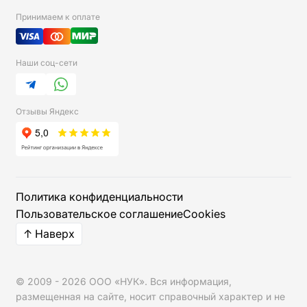
Принимаем к оплате
Наши соц-сети
Telegram
WhatsApp
Отзывы Яндекс
Мы используем cookies для работы сайта и аналитики.
Политика конфиденциальности
Пользовательское соглашение
Cookies
↑ Наверх
© 2009 -
2026
ООО «НУК»
. Вся информация,
размещенная на сайте, носит справочный характер и не